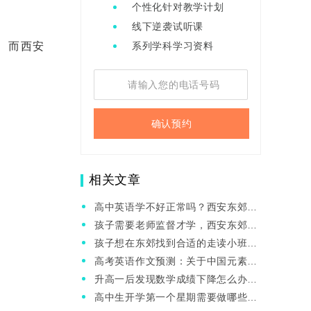
个性化针对教学计划
线下逆袭试听课
。而西安
系列学科学习资料
确认预约
相关文章
高中英语学不好正常吗？西安东郊哪
家英语一对一的效果好？
孩子需要老师监督才学，西安东郊有
没有管理严格教学厉害的老师？
孩子想在东郊找到合适的走读小班，
有推荐的吗？他们的教学优势有哪些
高考英语作文预测：关于中国元素的
呢？
五个内容及范文：
升高一后发现数学成绩下降怎么办？
西安东郊伊顿数学一对一辅导好吗？
高中生开学第一个星期需要做哪些事