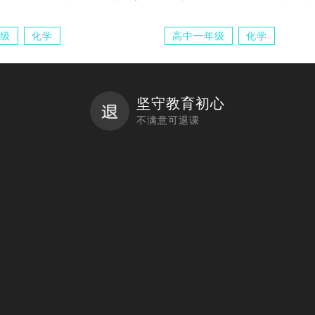
级
化学
高中一年级
化学
坚守教育初心
不满意可退课