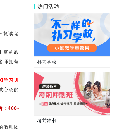
吗？毕业学生是怎么评价的？
热门活动
三复读老
丰富的教
老师拥有
补习学校
和学习进
试心态的
：400-
考前冲刺
的教师团