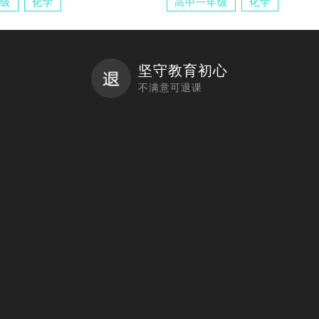
级
化学
高中一年级
化学
坚守教育初心
不满意可退课