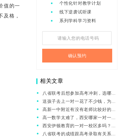
个性化针对教学计划
价值的一
线下逆袭试听课
不及格，
系列学科学习资料
确认预约
相关文章
八省联考后想参加高考冲刺，选哪家
机构好？为什么？
送孩子去上一对一花了不少钱，为啥
没有提升？西安有靠谱的一对一吗？
高新一中附近有没有老师比较好的单
科一对一补习？
高一数学太难了，西安哪家一对一辅
导机构能帮忙提分？
西安伊顿教育的一对一校区多吗？详
细地址都在哪里呢？
八省联考的成绩跟高考录取有关系