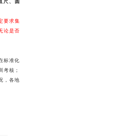
直尺、圆
定要求集
无论是否
在标准化
训考核；
况，各地