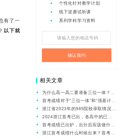
个性化针对教学计划
线下逆袭试听课
也有了一
系列学科学习资料
？
以下就
确认预约
相关文章
为什么高一高二要准备三位一体？浙
江的学考时间是怎么安排的？
首考成绩对于“三位一体”和“强基计
划”有什么用处？
浙江省2023年的985院校录取情况怎
么样？首考成绩的影响大吗？
2024浙江首考已出，各高中的已知
高分都是多少？
首考成绩已出炉，出分后应该做什
么？有哪些重点内容需要关注？
浙江首考成绩什么时候出来？首考成