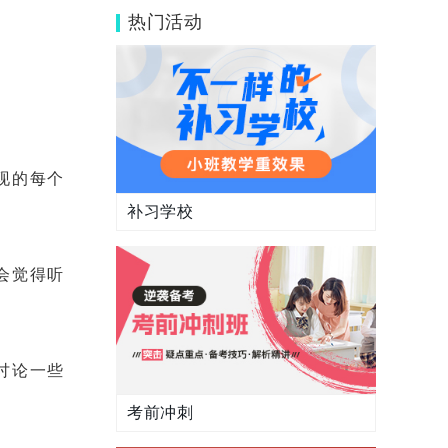
影响大吗？杭州哪个小班课的英语教
热门活动
学好？
现的每个
补习学校
会觉得听
讨论一些
考前冲刺