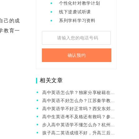
个性化针对教学计划
线下逆袭试听课
自己的成
系列学科学习资料
学教育一
确认预约
相关文章
高中英语怎么学？独家分享秘籍在这
里
高中英语不好怎么办？江苏秦学教育
一对一有帮助吗？
高中英语学不好正常吗？西安东郊哪
家英语一对一的效果好？
高中生英语考不及格还有救吗？参加
伊顿教育的英语一对一有用吗？
步入高中英语学不懂怎么办？杭州秦
学教育的一对一效果好不好？
孩子高二英语成绩不好，升高三后的