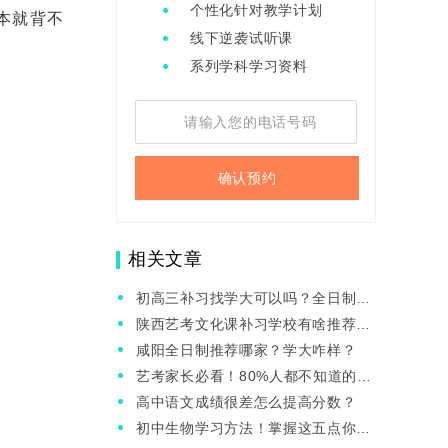
个性化针对教学计划
本就背不
线下逆袭试听课
系列学科学习资料
确认预约
相关文章
初高三补习找学大可以吗？全日制怎
么收费？
陕西艺考文化课补习学校有啥推荐？
学大怎么样?
咸阳全日制推荐哪家？学大咋样？
艺考家长必看！80%人都不知道的文
化课真相!
高中语文成绩很差怎么提高分数？
初中生物学习方法！掌握这五点你就