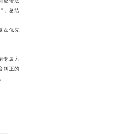
对应语法
句”，总结
次复盘优先
制专属方
音纠正的
。