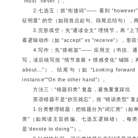
“must”“never”）。
2.七选五：抓“衔接词”—— 看到 “however”“th
征明显” 的空（如段首总起句、段尾总结句），
3.完形填空：先“通读全文” 理情节，再 “上下文找
看逻辑动作（如 “accept” vs “receive”），形
4.写作：先“搭框架”—— 应用文（书信、通知）按
写，读后续写按 “情节发展 + 情感变化” 铺陈；再 “积模板
about...”）、结尾句（如 “Looking forwa
instance”“On the other hand”）。
方法三：“错题归类” 复盘，避免重复踩坑
英语错题不是“抄完就忘”，按 “错误类型” 
1.分类整理错题：把错题分为“词汇类”（如单
类”（如阅读主旨抓偏、七选五逻辑错），每类错题旁标注
是‘devote to doing’”）。