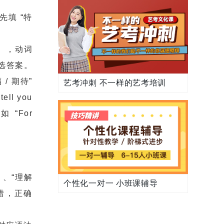
，先填 “特
”），动词
孤立选答案。
/ 期待”
艺考冲刺 不一样的艺考培训
ll you
如 “For
、“理解
个性化一对一 小班课辅导
’错，正确