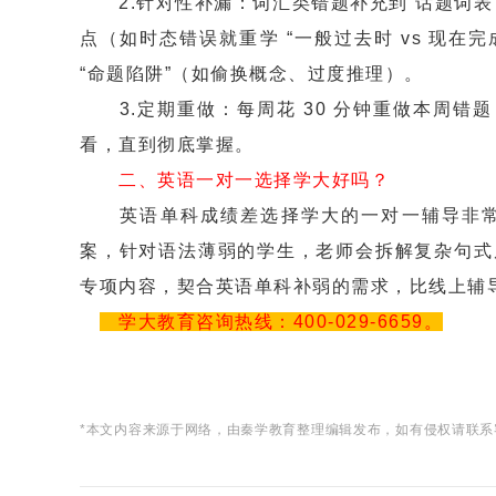
2.针对性补漏：词汇类错题补充到“话题词表
点（如时态错误就重学 “一般过去时 vs 现在
“命题陷阱”（如偷换概念、过度推理）。
3.定期重做：每周花 30 分钟重做本周错题，
看，直到彻底掌握。
二、英语一对一选择学大好吗？
英语单科成绩差选择学大的一对一辅导非常
案，针对语法薄弱的学生，老师会拆解复杂句式
专项内容，契合英语单科补弱的需求，比线上辅
学大教育咨询热线：400-029-6659。
*本文内容来源于网络，由秦学教育整理编辑发布，如有侵权请联系