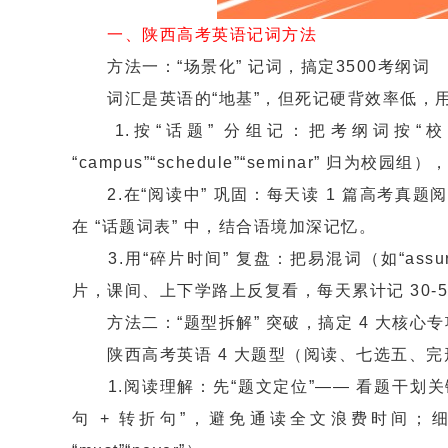
一、陕西高考英语记词方法
方法一：“场景化” 记词，搞定3500考纲词
词汇是英语的“地基”，但死记硬背效率低，用 
1.按“话题” 分组记：把考纲词按“校
“campus”“schedule”“seminar” 归为校园
2.在“阅读中” 巩固：每天读 1 篇高考真题阅读
在 “话题词表” 中，结合语境加深记忆。
3.用“碎片时间” 复盘：把易混词（如“assure/ens
片，课间、上下学路上反复看，每天累计记 30-5
方法二：“题型拆解” 突破，搞定 4 大核心专
陕西高考英语 4 大题型（阅读、七选五、完
1.阅读理解：先“题文定位”—— 看题干划关
句 + 转折句”，避免通读全文浪费时间；