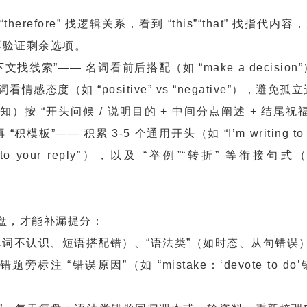
erefore” 找逻辑关系，看到 “this”“that” 找指代内容
再验证剩余选项。
线索”—— 名词看前后搭配（如 “make a decision
容词看情感态度（如 “positive” vs “negative”），避免
 “开头问候 / 说明目的 + 中间分点阐述 + 结尾祝福 
”—— 积累 3-5 个通用开头（如 “I’m writing to te
rd to your reply”），以及 “举例”“转折” 等衔接句式（
复盘，才能补漏提分：
词不认识、短语搭配错）、“语法类”（如时态、从句错误）
 “错误原因”（如 “mistake：‘devote to do