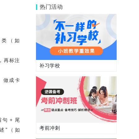
赢了！
热门活动
分类（如
义，再标注
补习学校
t”）做成卡
 + 尾
考前冲刺
述”（如