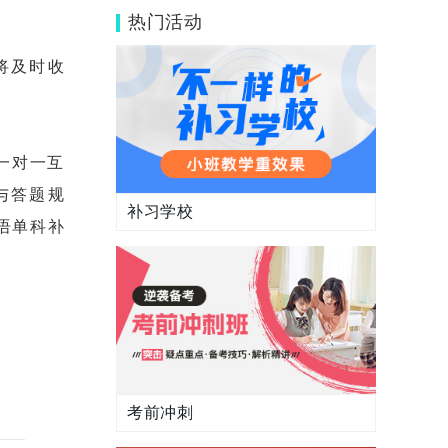
儿？
热门活动
也将及时收
一对一互
与答题规
补习学校
英语单科补
考前冲刺