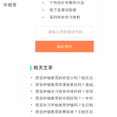
个性化针对教学计划
版、详细答
线下逆袭试听课
系列学科学习资料
确认预约
相关文章
西安伊顿教育的班型小吗？校区位置
在哪儿？
西安伊顿教育班课效果好吗？基础中
等能跟上吗？
西安伊顿补习宿舍环境咋样？管理严
格吗？
西安伊顿教育初中部好吗？一年咋收
费？
西安补习学校推荐伊顿吗？全日制校
区电话？
西安伊顿教育收费标准？主校区在哪