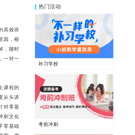
儿？
热门活动
的高效班
原因，根
解，随时
，一对一
补习学校
上课程的
度从头讲
针对零基
冲刺文化
考前冲刺
乎零基础