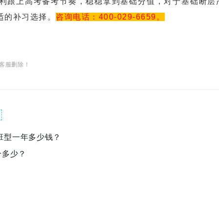
利跟上高考备考节奏，稳稳拿到基础分值，对于基础断层
适的补习选择。
咨询电话：400-029-6659。
客服删除！
班型一年多少钱？
分多少？