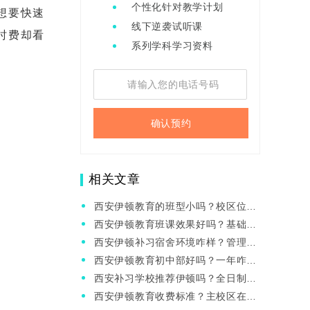
个性化针对教学计划
想要快速
线下逆袭试听课
时费却看
系列学科学习资料
确认预约
相关文章
西安伊顿教育的班型小吗？校区位置
在哪儿？
西安伊顿教育班课效果好吗？基础中
等能跟上吗？
西安伊顿补习宿舍环境咋样？管理严
格吗？
西安伊顿教育初中部好吗？一年咋收
费？
西安补习学校推荐伊顿吗？全日制校
区电话？
西安伊顿教育收费标准？主校区在哪