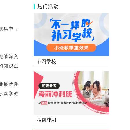
答案
热门活动
收集中，
能够深入
补习学校
的知识点
供最优质
苏秦学教
考前冲刺