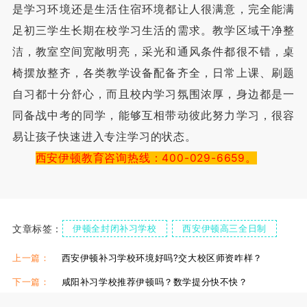
是学习环境还是生活住宿环境都让人很满意，完全能满
足初三学生长期在校学习生活的需求。教学区域干净整
洁，教室空间宽敞明亮，采光和通风条件都很不错，桌
椅摆放整齐，各类教学设备配备齐全，日常上课、刷题
自习都十分舒心，而且校内学习氛围浓厚，身边都是一
同备战中考的同学，能够互相带动彼此努力学习，很容
易让孩子快速进入专注学习的状态。
西安伊顿教育咨询热线：400-029-6659。
文章标签：
伊顿全封闭补习学校
西安伊顿高三全日制
伊顿单招复读学校
上一篇：
西安伊顿补习学校环境好吗?交大校区师资咋样？
下一篇：
咸阳补习学校推荐伊顿吗？数学提分快不快？