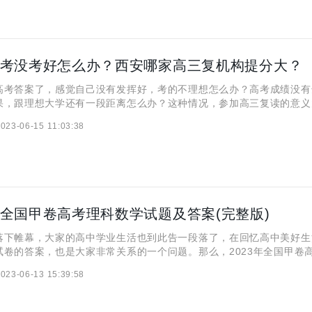
3高考没考好怎么办？西安哪家高三复机构提分大？
答案了，感觉自己没有发挥好，考的不理想怎么办？高考成绩没有
果，跟理想大学还有一段距离怎么办？这种情况，参加高三复读的意义
，参加高三复读都是为了啥呢？众多的高复机构中，哪家高三复读机构
023-06-15 11:03:38
于高三复读，这都是各位学生和家长关心的问题，本篇文章
3年全国甲卷高考理科数学试题及答案(完整版)
帷幕，大家的高中学业生活也到此告一段落了，在回忆高中美好生
试卷的答案，也是大家非常关系的一个问题。那么，2023年全国甲卷
么样呢？数学成绩在综合的成绩理念来说还是很重要的，对于理科生来
023-06-13 15:39:58
拉分的好科目，下面，就跟小编一起来看看2023年全国甲卷