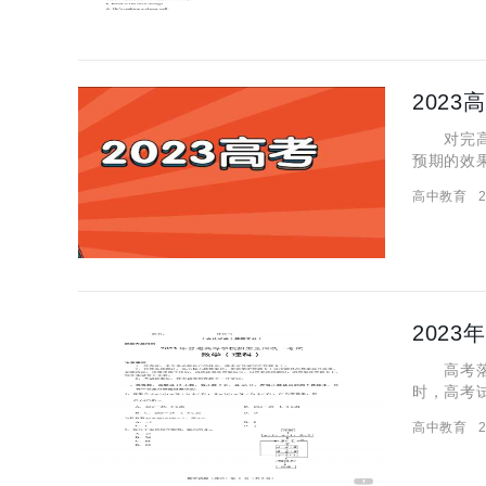
202
对完高考
预期的效
通常来说
高中教育
2
大呢？关
202
高考落下
时，高考
学到底怎
高中教育
2
更是一门