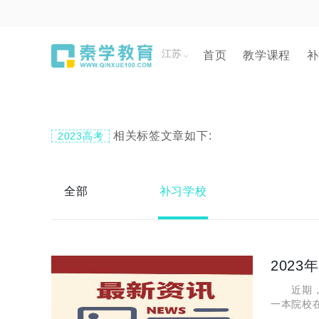
江苏
首页
教学课程
补
相关标签文章如下:
2023高考
全部
补习学校
近期，众
一本院校
惑。以下