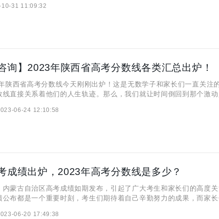
-10-31 11:09:32
分数的整理汇总，为千千万万的学子和家长带来了新的参考。最后，
咨询】2023年陕西省高考分数线各类汇总出炉！
年陕西省高考分数线今天刚刚出炉！这是无数学子和家长们一直关注
数线直接关系着他们的人生轨迹。那么，我们就让时间倒回到那个激动
看陕西省2023年高考分数线的情况吧！ 【2023年陕西省高考分数
023-06-24 12:10:58
论你是即将参加高考的学子，还是家长、老师，都可
考成绩出炉，2023年高考分数线是多少？
蒙古自治区高考成绩如期发布，引起了广大考生和家长们的高度关
绩公布都是一个重要时刻，考生们期待着自己辛勤努力的成果，而家长
能够取得理想的成绩。在出炉的第一时间，2023年高考的分数线也随
023-06-20 17:49:38
了今年内蒙古高考的成绩水平。 内蒙古西安伊顿补习学校