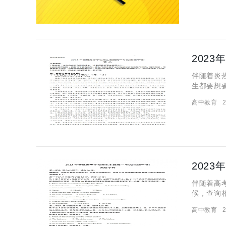
202
伴随着炎
生都要想
间都是提
高中教育
2
法，今天
202
伴随着高
候，查询
卷英语试
高中教育
2
题和答案