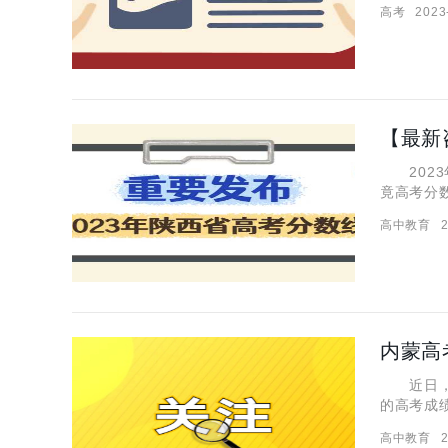
高考
2023
理科录取
【最新
2023
竟高考分
刻，来看
高中教育
2
总】 无
内蒙高
近日，内
的高考成
着孩子们
高中教育
2
大家揭晓