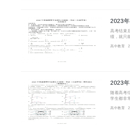
202
高考结束
绩，就只
答案在哪
高中教育
2
的，小编
202
随着高考
学生都非
数。那么
高中教育
2
知大家的