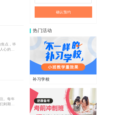
确认预约
热门活动
的焦点，毕
人心的时
线各类汇
补习学校
注。每年
们则期盼
之公布，为