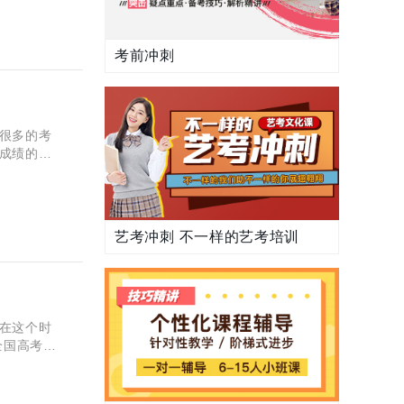
考前冲刺
很多的考
成绩的时
分数的方
艺考冲刺 不一样的艺考培训
在这个时
全国高考甲
甲卷英语试