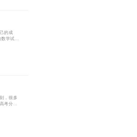
己的成
的数学试题
非常期待
刻，很多
高考分
呢？小编深