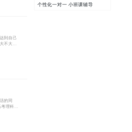
个性化一对一 小班课辅导
达到自己
大不大？
的提分更
活的同
高考理科数
说，数学