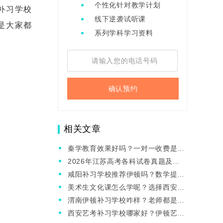
个性化针对教学计划
补习学校
线下逆袭试听课
是大家都
系列学科学习资料
确认预约
相关文章
秦学教育效果好吗？一对一收费是啥
价位？
2026年江苏高考各科试卷真题及答
案解析（完整版）
咸阳补习学校推荐伊顿吗？数学提分
快不快？
美术生文化课怎么学呢？选择西安伊
顿艺考文化课培训班行吗？
渭南伊顿补习学校咋样？老师都是哪
里请的？
西安艺考补习学校哪家好？伊顿艺考