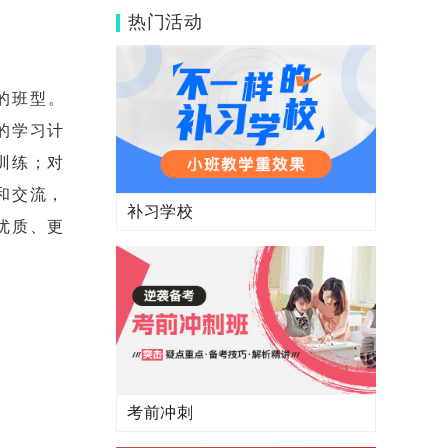
文化课补习怎么样？
热门活动
的班型。
的学习计
训练；对
和交流，
补习学校
优质、更
考前冲刺