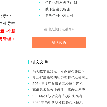
个性化针对教学计划
线下逆袭试听课
公示中，
系列学科学习资料
养引导性
设置5个新
与管理；
确认预约
相关文章
高考数学重难点、考点都有哪些？汇
总合集，高三学生必看！
浙江省属高校的师范类特色班都有哪
些？主要的侧重点在哪里？
2024年浙江省普通高校招生艺术类
专业省统考合格分数线发布！附成绩
高考艺术类专业考生，高考志愿应该
查询方式！
如何填报？
2024年江苏省高考专项计划备考指
南！高三学生必看系列！
2024年高考录取分数趋势大概怎么