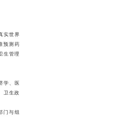
真实世界
准预测药
卫生管理
济学、医
、卫生政
部门与组