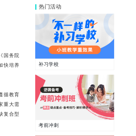
样？不同类型高校趋势预测！
热门活动
《国务院
补习学校
加快培养
遵循教育
家重大需
缺复合型
考前冲刺