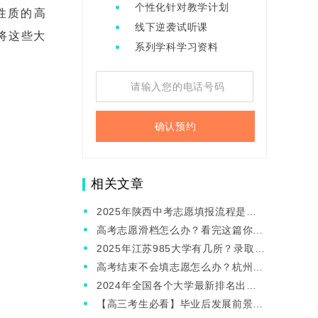
个性化针对教学计划
性质的高
线下逆袭试听课
将这些大
系列学科学习资料
确认预约
相关文章
2025年陕西中考志愿填报流程是什
么？
高考志愿滑档怎么办？看完这篇你就
知道了
2025年江苏985大学有几所？录取分
数线是多少？
高考结束不会填志愿怎么办？杭州哪
家机构有志愿填报辅导？
2024年全国各个大学最新排名出
炉！附各专业类大学排行榜！
【高三考生必看】毕业后发展前景好