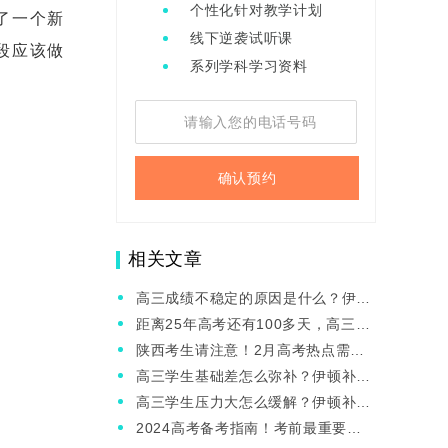
个性化针对教学计划
了一个新
线下逆袭试听课
段应该做
系列学科学习资料
确认预约
相关文章
高三成绩不稳定的原因是什么？伊顿
补习学校的冲刺班有用吗？
距离25年高考还有100多天，高三学
生应该怎么复习？
陕西考生请注意！2月高考热点需及
时关注！
高三学生基础差怎么弥补？伊顿补习
学校的高考冲刺班能改善吗？
高三学生压力大怎么缓解？伊顿补习
学校的冲刺班有心理辅导吗？
2024高考备考指南！考前最重要的