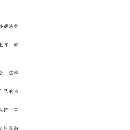
够锻炼身
上阵，就
松。这样
自己的古
保持平常
使热量散