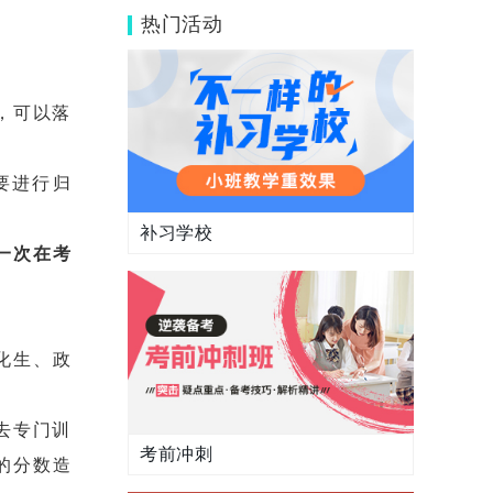
五件事，高考生一定要看！
热门活动
，可以落
要进行归
补习学校
一次在考
化生、政
去专门训
考前冲刺
的分数造