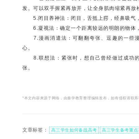
发。可以双手握紧再放开，让全身肌肉缩紧再放
5.闭目养神法
：闭目，舌抵上腭，经鼻吸气
6.凝视法：确定一个距离较远的明朗的物体，
7.漫画消遣法：可翻翻夸张、逗趣的一些漫
心。
8.联想法：紧张时，想自己曾经做过成功的
张。
*本文内容来源于网络，由秦学教育整理编辑发布，如有侵权请联系
文章标签：
高三学生如何备战高考
高三学生备考重点