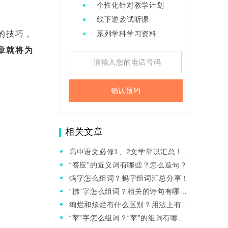
个性化针对教学计划
线下逆袭试听课
的技巧，
系列学科学习资料
章就将为
确认预约
相关文章
高中语文必修1、2文学常识汇总！高
中生速收藏！
“答应”的近义词有哪些？怎么造句？
蚂字怎么组词？蚂字组词汇总分享！
“拂”字怎么组词？相关的诗句有哪
些？
绚烂和炫烂有什么区别？用法上有什
么不同？
“苹”字怎么组词？“苹”的组词有哪