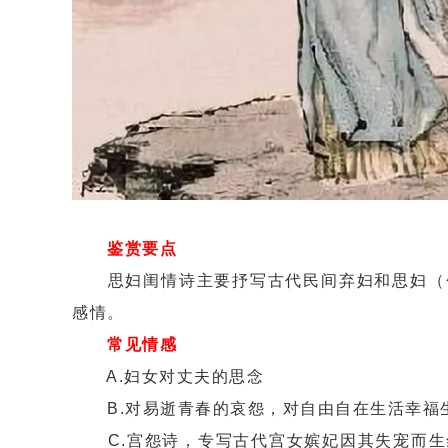
鉴赏要点
思妇闺情诗主要抒写古代民间弃妇和思妇（包
感情。
常见情感
A.妇女对丈夫的思念
B.对易逝青春的哀怨，对自由自在生活幸福
C.宫怨诗，专写古代宫女嫔妃因其失宠而生