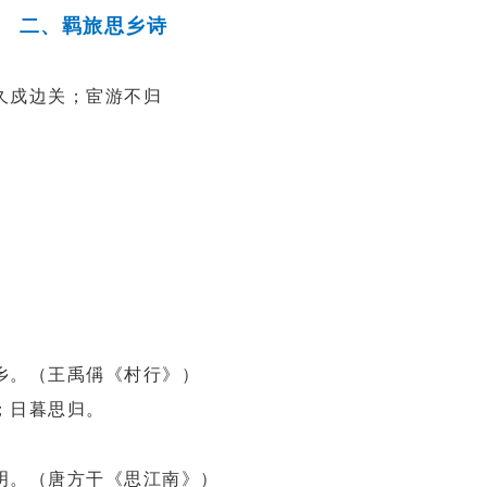
二、羁旅思乡诗
戍边关；宦游不归
。（王禹偁《村行》）
；日暮思归。
。（唐方干《思江南》）