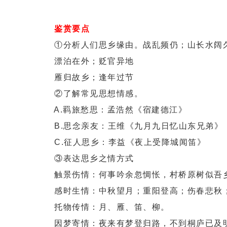
鉴赏要点
①分析人们思乡缘由。战乱频仍；山长水阔久
漂泊在外；贬官异地
雁归故乡；逢年过节
②了解常见思想情感。
A.羁旅愁思：孟浩然《宿建德江》
B.思念亲友：王维《九月九日忆山东兄弟》
C.征人思乡：李益《夜上受降城闻笛》
③表达思乡之情方式
触景伤情：何事吟余忽惆怅，村桥原树似吾乡
感时生情：中秋望月；重阳登高；伤春悲秋
托物传情：月、雁、笛、柳。
因梦寄情：夜来有梦登归路，不到桐庐已及明