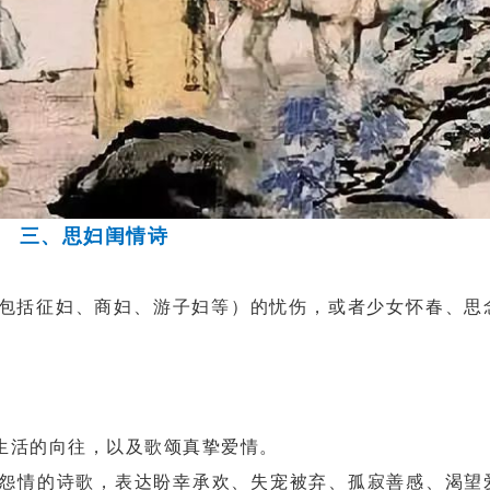
三、思妇闺情诗
括征妇、商妇、游子妇等）的忧伤，或者少女怀春、思
生活的向往，以及歌颂真挚爱情。
怨情的诗歌，表达盼幸承欢、失宠被弃、孤寂善感、渴望