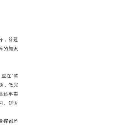
分，答题
碎的知识
重在“整
题，做完
描述事实
词、短语
发挥都差