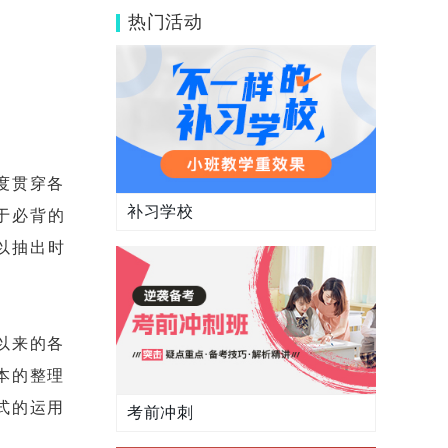
为作文加分！
热门活动
度贯穿各
补习学校
于必背的
以抽出时
以来的各
本的整理
式的运用
考前冲刺