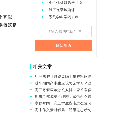
个性化针对教学计划
线下逆袭试听课
个寒假！
系列学科学习资料
寒假既是
确认预约
相关文章
初三寒假可以逆袭吗？想在寒假逆袭
有哪些好办法？
过年期间高中生应该怎么学习？这三
点过来人的建议，快来看看！
高三寒假应该怎么安排？家长寒假期
间怎么帮助孩子？
期末考试成绩不理想，寒假怎么调整
心态？有哪些学习方法推荐？
寒假时间，高三学生应该怎么复习语
数英？
高中作文素材积累，通用励志断句，