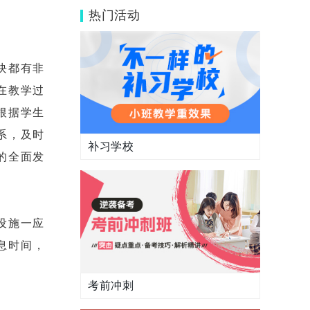
读吗？
热门活动
块都有非
在教学过
根据学生
系，及时
补习学校
的全面发
设施一应
息时间，
考前冲刺