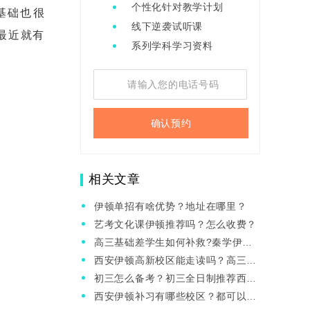
个性化针对教学计划
基础也很
线下逆袭试听课
最近就有
系列学科学习资料
确认预约
相关文章
伊顿单招有啥优势？地址在哪里？
艺考文化课伊顿推荐吗？怎么收费？
高三基础差学生如何补救?秦学伊顿
提分快吗？
西安伊顿高新校区能走读吗？高三一
年多少钱？
初三怎么备考？初三全日制推荐西安
伊顿吗？
西安伊顿补习有哪些校区？都可以走