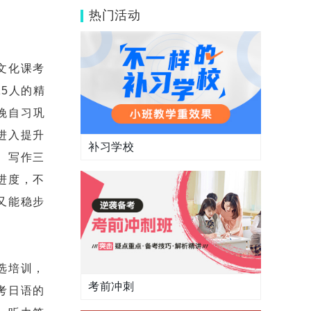
儿？
热门活动
文化课考
5人的精
晚自习巩
进入提升
补习学校
、写作三
进度，不
又能稳步
选培训，
考前冲刺
考日语的