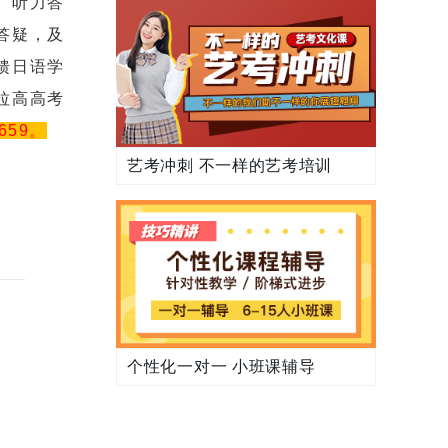
、听力答
答疑，及
馈日语学
拉高高考
659。
艺考冲刺 不一样的艺考培训
个性化一对一 小班课辅导