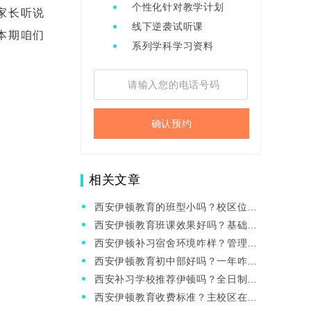
个性化针对教学计划
家长听说
线下逆袭试听课
本期咱们
系列学科学习资料
确认预约
相关文章
西安伊顿教育的班型小吗？校区位置
在哪儿？
西安伊顿教育班课效果好吗？基础中
等能跟上吗？
西安伊顿补习宿舍环境咋样？管理严
格吗？
西安伊顿教育初中部好吗？一年咋收
费？
西安补习学校推荐伊顿吗？全日制校
区电话？
西安伊顿教育收费标准？主校区在哪