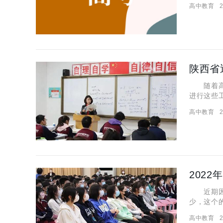
高中教育
2
生整体水
随着高考
进行这些
讨论，小
高中教育
2
括近三年
近期因为
少，这个
等一些情
高中教育
2
给大家带