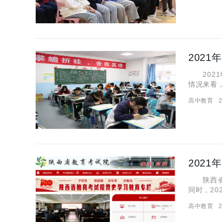
2021
情况来看
公布，文
高中教育
2
间立即更
202
陕西省今
同时，20
考录取分
高中教育
2
本专录取