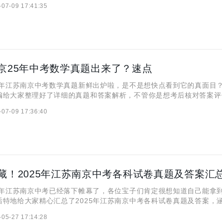
-07-09 17:41:35
就快往下看吧！ 一、2025年江苏南京中考英语真题及
京25年中考数学真题出来了？速点
年江苏南京中考数学真题新鲜出炉啦，是不是想快点看到它的真面目
编给大家整理好了详细的真题和答案解析，不管你是想考后核对答案评
是想要提前熟悉中考题型，或者是单纯对数学感兴趣，都可以点进来一
-07-09 17:36:40
秘吧。 一、2025年江苏南京中考数学真题及答案
藏！2025年江苏南京中考各科试卷真题及答案汇
年江苏南京中考已经落下帷幕了，各位宝子们肯定很想知道自己能拿
后特地给大家精心汇总了2025年江苏南京中考各科试卷真题及答案，
史等核心科目，不仅如此，小编还贴心给每一套真题整理出了详细的答
-05-27 17:14:28
知道自己得分点和失误点。知道大家等急了，那就一起来