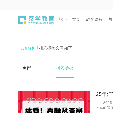
江苏
首页
教学课程
补
相关标签文章如下:
试卷解析
全部
补习学校
25年
2025
的写的答
后第一时