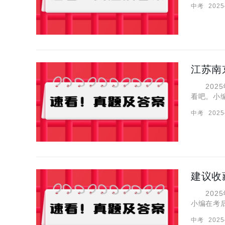
中考
2025
少分？那
江苏南
2025
看吧。小
分数，还
中考
2025
真题的奥
建议收
2025
小编在考
英物化政
中考
2025
让你轻松