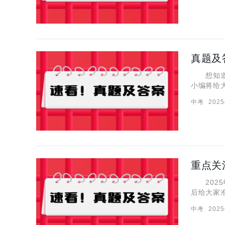
真题及
想知道2
小编将给
的内容吧
中考
2025
于6月21
重点关
2025
后给大家
试提前热身
中考
2025
江苏南京