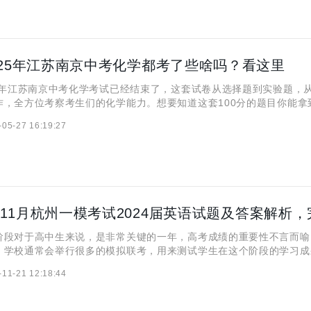
25年江苏南京中考化学都考了些啥吗？看这里
年江苏南京中考化学考试已经结束了，这套试卷从选择题到实验题，
作，全方位考察考生们的化学能力。想要知道这套100分的题目你能拿
的答案解析吧！ 一、2025年江苏南京中考化学真题及答案
-05-27 16:19:27
年江苏南京
对于高中生来说，是非常关键的一年，高考成绩的重要性不言而喻
，学校通常会举行很多的模拟联考，用来测试学生在这个阶段的学习成
高三学生就进行了一模考试，这作为高三阶段的有第一次大型模拟考试
-11-21 12:18:44
。本篇文章就整理了《2023年11月杭州一模考试2024届