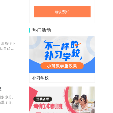
确认预约
热门活动
？那就往下
估自己的
起来探索
补习学校
总
到多少分。
涵盖了语数
案解析，