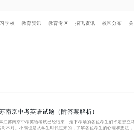
习学校
教育资讯
教育专区
招飞资讯
校区分布
关
江苏南京中考英语试题（附答案解析）
年江苏南京中考英语考试已经结束，走下考场的各位考生们肯定想立
案对不对。小编也是从学生时代过来的，了解各位考生的心理和想法，
间整理出来了英语真题和答案解析，让大家能及时对答案。想要知道自