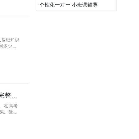
个性化一对一 小班课辅导
从基础知识
到多少分
2023年11月杭州一模考试2024届英语试题及答案解析，完整版！
。在高考
果。近
，对学生