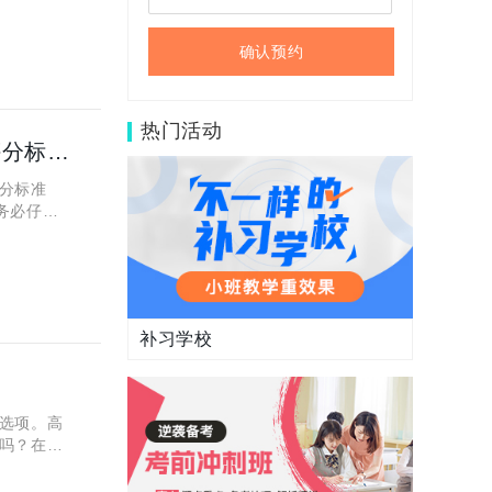
确认预约
热门活动
【最新资讯】浙江高考体育单招考生，专项考试方法与评分标准公布！
分标准
务必仔细
》说明：
补习学校
选项。高
吗？在这
伐一起来