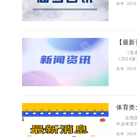
高考
2024
间为3月1
《普通高
（2024
阅读，为
高考
2024
一、体育
体育类
在我国普
中走体育
些高校中
高考
2024
看看吧~