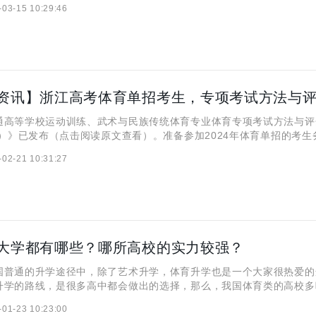
-03-15 10:29:46
5日9时至17日17时，考试项目包括100米跑、立定
等学校运动训练、武术与民族传统体育专业体育专项考试方法与评
版）》已发布（点击阅读原文查看）。准备参加2024年体育单招的考生
即将到来的体育专项考试做好准备。 《评分标准（2024版）
-02-21 10:31:27
专项考试成绩满分为100分。 二、体育专项考试项目
大学都有哪些？哪所高校的实力较强？
通的升学途径中，除了艺术升学，体育升学也是一个大家很热爱的
升学的路线，是很多高中都会做出的选择，那么，我国体育类的高校多
哪所高校的实力比较强呢？这些高校的排名怎么样呢？跟随着小编的步
-01-23 10:23:00
 一、体育类大学排名： 二、哪所高校的实力较强？ 从