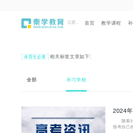
江苏
首页
教学课程
补
相关标签文章如下:
体育生必看
全部
补习学校
202
随着社会
报考自己
的一种升