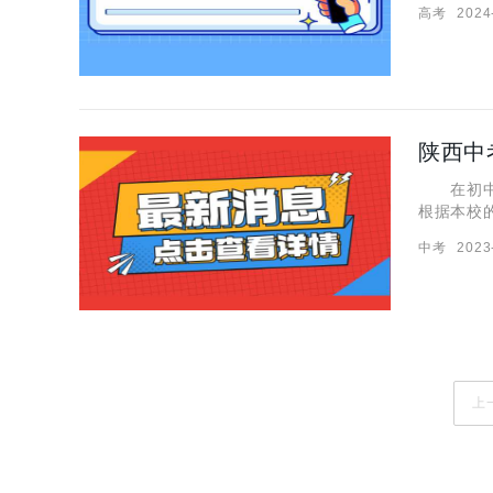
高考
2024
中，本篇
在初中生
根据本校
针对西安
中考
2023
编的整理
上